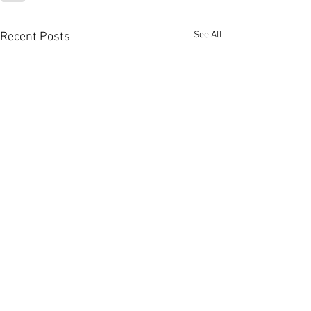
See All
Recent Posts
Young Single Adu
The Church change