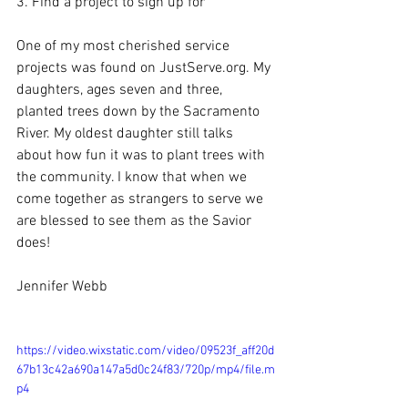
3. Find a project to sign up for
One of my most cherished service 
projects was found on JustServe.org. My 
daughters, ages seven and three, 
planted trees down by the Sacramento 
River. My oldest daughter still talks 
about how fun it was to plant trees with 
the community. I know that when we 
come together as strangers to serve we 
are blessed to see them as the Savior 
does! 
Jennifer Webb 
https://video.wixstatic.com/video/09523f_aff20d
67b13c42a690a147a5d0c24f83/720p/mp4/file.m
p4