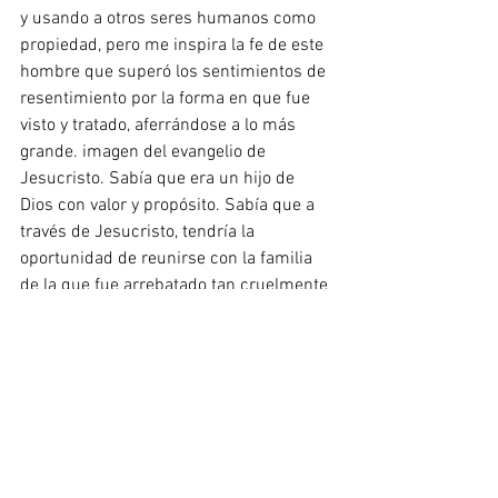
y usando a otros seres humanos como 
propiedad, pero me inspira la fe de este 
hombre que superó los sentimientos de 
resentimiento por la forma en que fue 
visto y tratado, aferrándose a lo más 
grande. imagen del evangelio de 
Jesucristo. Sabía que era un hijo de 
Dios con valor y propósito. Sabía que a 
través de Jesucristo, tendría la 
oportunidad de reunirse con la familia 
de la que fue arrebatado tan cruelmente 
cuando era niño. Sabía que con todas 
las fallas y debilidades de otros 
miembros e incluso de los líderes de la 
Iglesia, La Iglesia de Jesucristo de los 
Santos de los Últimos Días era el 
vehículo que proporcionaría las 
enseñanzas y ordenanzas que sellarían 