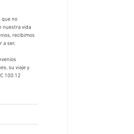
 que no 
 nuestra vida 
enios, recibimos 
 a ser, 
nvenios 
s, su viaje y 
DyC 100:12