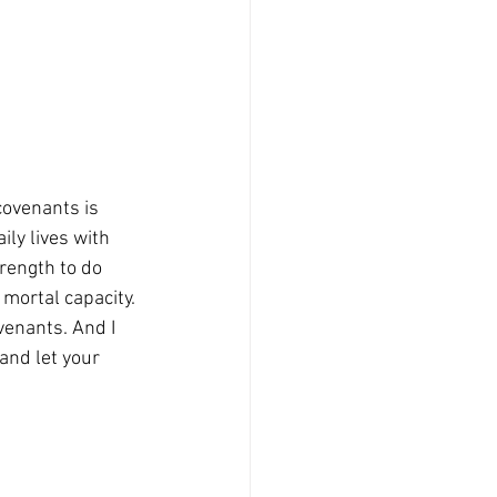
ovenants is 
ly lives with 
rength to do 
mortal capacity.
enants. And I 
 and let your 