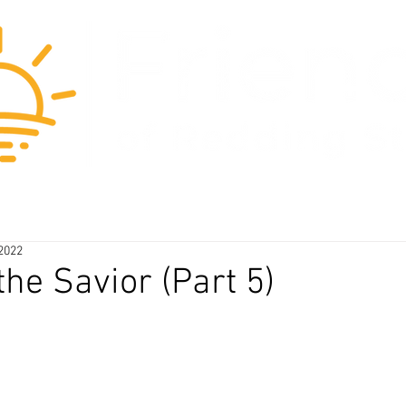
blog
about us
our beliefs
2022
the Savior (Part 5)